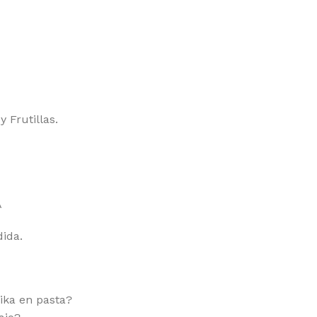
 Frutillas.
A
ida.
ika en pasta?