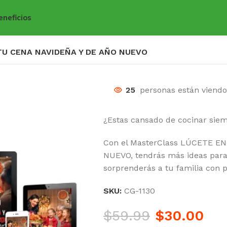
eneficios
TU CENA NAVIDEÑA Y DE AÑO NUEVO
25
personas están viend
¿Estas cansado de cocinar sie
Con el MasterClass LÚCETE E
NUEVO, tendrás más ideas para
sorprenderás a tu familia con p
SKU:
CG-1130
$
59.99
$
30.00