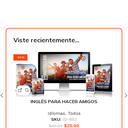
Viste recientemente...
-50%
-50
INGLÉS PARA HACER AMIGOS
Idiomas
,
Todos
SKU:
ID-883
$
25.00
$
49.99