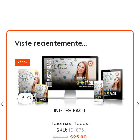
Viste recientemente...
-50%
-50
INGLÉS FÁCIL
Idiomas
,
Todos
SKU:
ID-876
$
25.00
$
49.99