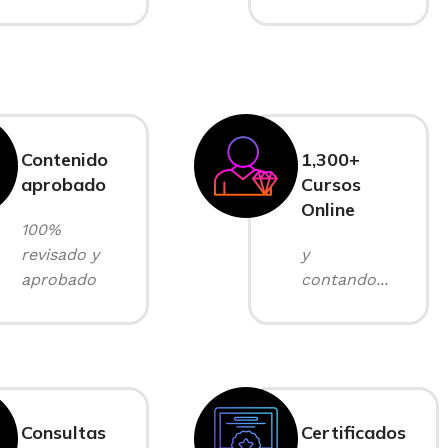
Contenido
1,300+
aprobado
Cursos
Online
100%
revisado y
y
aprobado
contando...
Consultas
Certificados