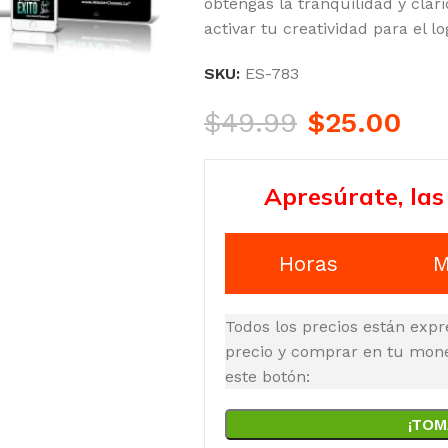
obtengas la tranquilidad y clar
activar tu creatividad para el l
SKU:
ES-783
$
49.99
$
25.00
Apresúrate, las
Horas
M
Todos los precios están expr
precio y comprar en tu moned
este botón:
¡TOM