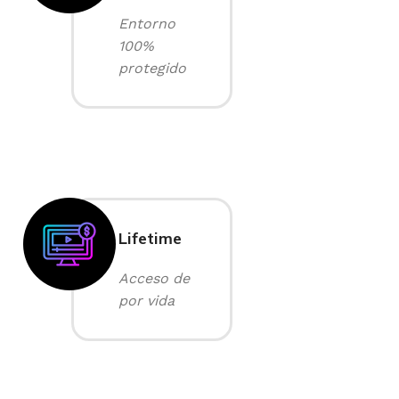
Entorno
100%
protegido
Lifetime
Acceso de
por vida