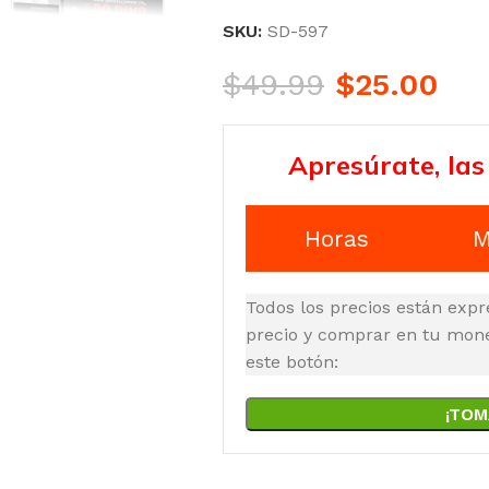
SKU:
SD-597
$
49.99
$
25.00
Apresúrate, las
Horas
M
Todos los precios están expr
precio y comprar en tu moned
este botón:
¡TOM