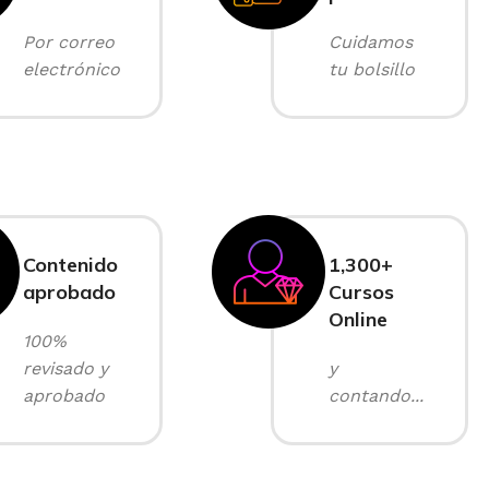
Por correo
Cuidamos
electrónico
tu bolsillo
Contenido
1,300+
aprobado
Cursos
Online
100%
revisado y
y
aprobado
contando...