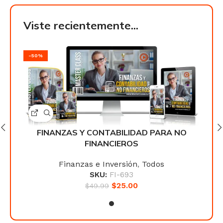
Viste recientemente...
-50%
-50
NO
FINANZAS Y CONTABILIDAD PARA NO
F
FINANCIEROS
Finanzas e Inversión
,
Todos
SKU:
FI-693
$
25.00
$
49.99