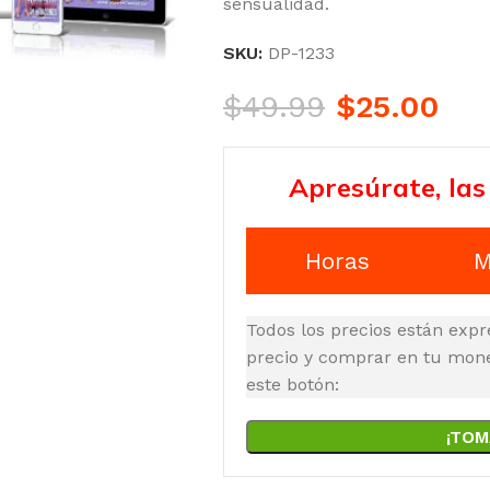
sensualidad.
SKU:
DP-1233
$
49.99
$
25.00
Apresúrate, las
Horas
M
Todos los precios están expr
precio y comprar en tu moned
este botón:
¡TOM