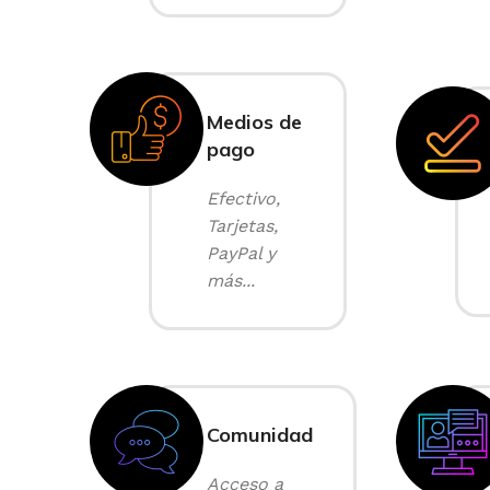
Medios de
pago
Efectivo,
Tarjetas,
PayPal y
más...
Comunidad
Acceso a