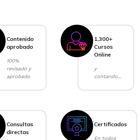
Contenido
1,300+
aprobado
Cursos
Online
100%
revisado y
y
aprobado
contando...
Consultas
Certificados
directas
En todos