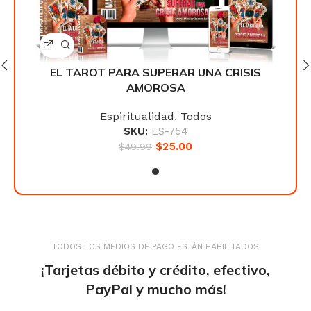
IS
EL TAROT PARA SUPERAR UNA CRISIS
E
AMOROSA
Espiritualidad
,
Todos
SKU:
ES-754
$
25.00
$
49.99
TODOS LOS MEDIOS DE PAGO ESTÁN HABILITADOS
¡Tarjetas débito y crédito, efectivo,
PayPal y mucho más!