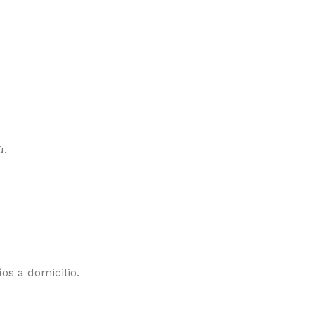
ú.
.
os a domicilio.