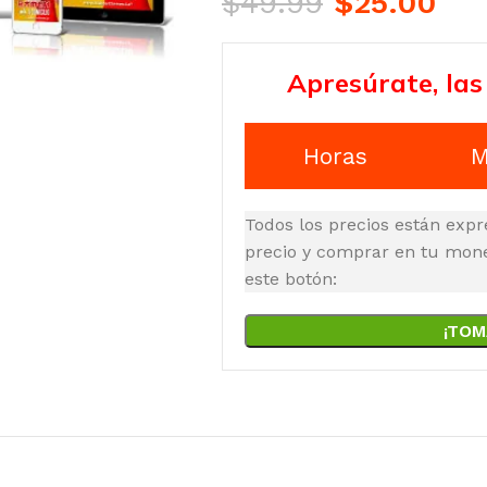
$
49.99
$
25.00
Apresúrate, las
Horas
M
Todos los precios están expr
precio y comprar en tu moned
este botón:
¡TOM