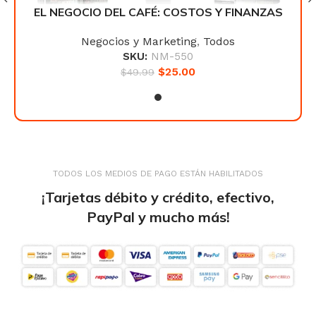
NZAS
EL NEGOCIO DEL CAFÉ: COSTOS Y FINANZAS
EL 
Negocios y Marketing
,
Todos
SKU:
NM-550
$
25.00
$
49.99
TODOS LOS MEDIOS DE PAGO ESTÁN HABILITADOS
¡Tarjetas débito y crédito, efectivo,
PayPal y mucho más!