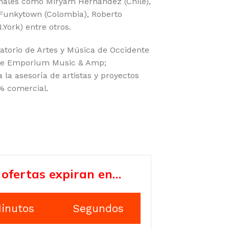
ionales como Miryam Hernández (Chile),
 Funkytown (Colombia), Roberto
.York) entre otros.
vatorio de Artes y Música de Occidente
de Emporium Music & Amp;
la asesoría de artistas y proyectos
% comercial.
 ofertas expiran en…
inutos
Segundos