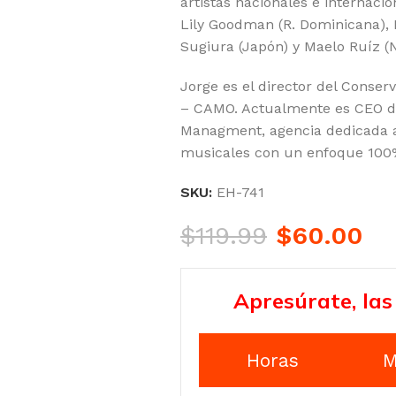
artistas nacionales e internac
Lily Goodman (R. Dominicana),
Sugiura (Japón) y Maelo Ruíz (N
Jorge es el director del Conser
– CAMO. Actualmente es CEO 
Managment, agencia dedicada a 
musicales con un enfoque 100
SKU:
EH-741
$
119.99
$
60.00
Apresúrate, las
Horas
M