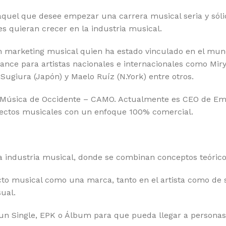
 aquel que desee empezar una carrera musical seria y sól
 quieran crecer en la industria musical.
n marketing musical quien ha estado vinculado en el mu
nce para artistas nacionales e internacionales como Mir
Sugiura (Japón) y Maelo Ruíz (N.York) entre otros.
es y Música de Occidente – CAMO. Actualmente es CEO de
oyectos musicales con un enfoque 100% comercial.
la industria musical, donde se combinan conceptos teóricos
to musical como una marca, tanto en el artista como de 
sual.
 Single, EPK o Álbum para que pueda llegar a personas i