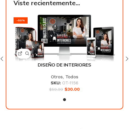
Viste recientemente...
-50%
-50
DISEÑO DE INTERIORES
Otros
,
Todos
SKU:
OT-1156
$
30.00
$
59.99