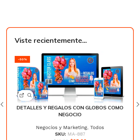
Viste recientemente...
-50%
-50
COMO
DETALLES Y REGALOS CON GLOBOS COMO
DET
NEGOCIO
Negocios y Marketing
,
Todos
SKU:
MA-887