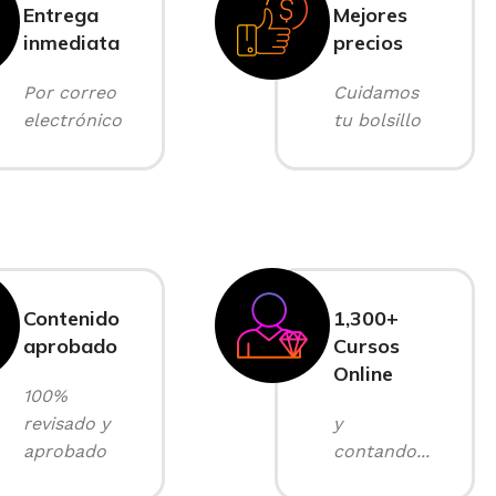
Entrega
Mejores
inmediata
precios
Por correo
Cuidamos
electrónico
tu bolsillo
Contenido
1,300+
aprobado
Cursos
Online
100%
revisado y
y
aprobado
contando...