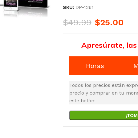
SKU:
DP-1261
$
49.99
$
25.00
Apresúrate, las
Horas
M
Todos los precios están expr
precio y comprar en tu moned
este botón:
¡TOM