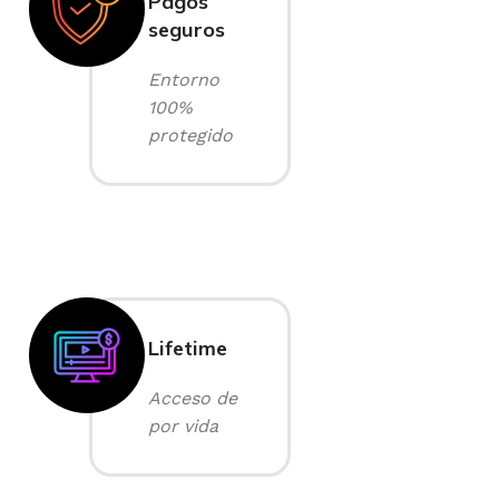
Pagos
seguros
Entorno
100%
protegido
Lifetime
Acceso de
por vida