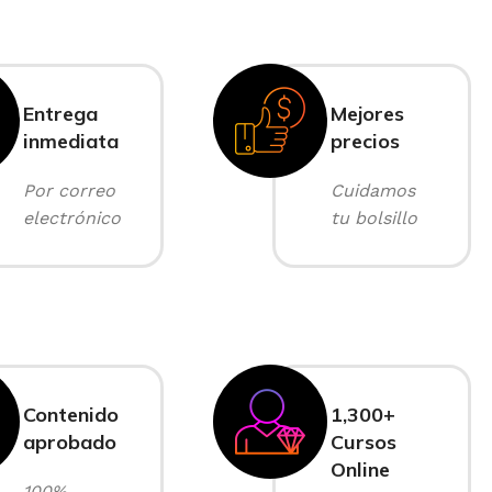
Entrega
Mejores
inmediata
precios
Por correo
Cuidamos
electrónico
tu bolsillo
Contenido
1,300+
aprobado
Cursos
Online
100%