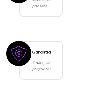
por vida
Garantía
7 días, sin
preguntas