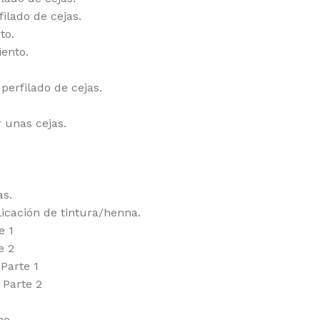
filado de cejas.
to.
iento.
perfilado de cejas.
 unas cejas.
as.
licación de tintura/henna.
e 1
e 2
 Parte 1
 Parte 2
mo.