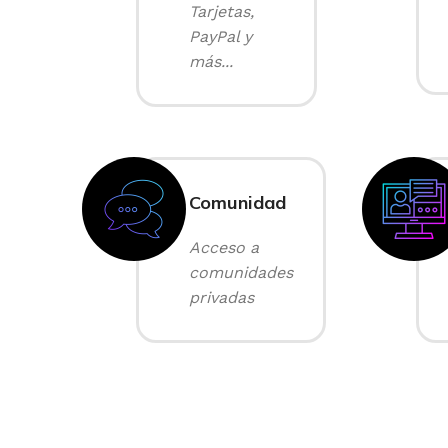
Tarjetas,
PayPal y
más...
Comunidad
Acceso a
comunidades
privadas