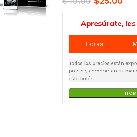
$
49.99
$
25.00
Apresúrate, las
Horas
M
Todos los precios están expr
precio y comprar en tu moned
este botón:
¡TOM