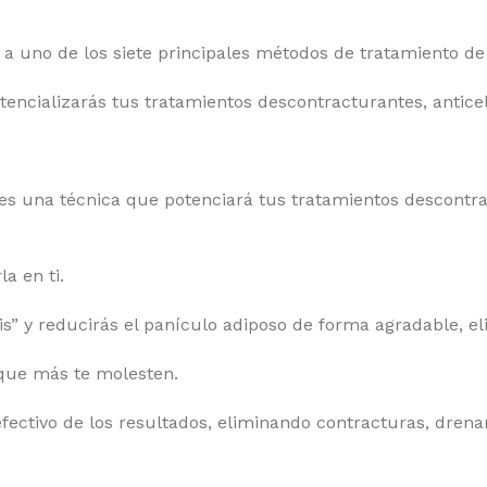
 uno de los siete principales métodos de tratamiento de 
cializarás tus tratamientos descontracturantes, anticelu
a es una técnica que potenciará tus tratamientos descontra
a en ti.
tis” y reducirás el panículo adiposo de forma agradable, e
 que más te molesten.
 y efectivo de los resultados, eliminando contracturas, dr