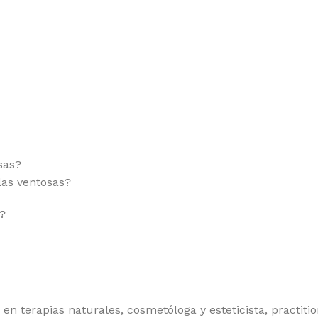
sas?
las ventosas?
?
n terapias naturales, cosmetóloga y esteticista, practitio