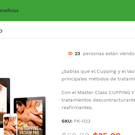
eneficios
O
23
personas están viend
¿Sabías que el Cupping y el Va
principales métodos de tratami
Con el Master Class CUPPING Y
tratamientos descontracturantes
reafirmantes.
SKU:
PK-023