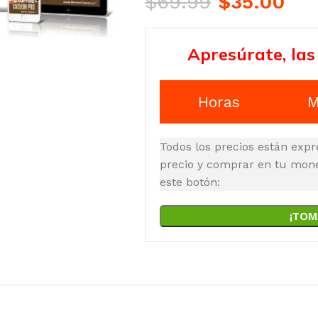
$
69.99
$
35.00
Apresúrate, las
Horas
M
Todos los precios están expr
precio y comprar en tu moned
este botón:
¡TOM