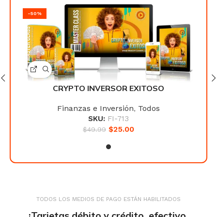
-50%
-50
CRYPTO INVERSOR EXITOSO
Finanzas e Inversión
,
Todos
SKU:
FI-713
$
25.00
$
49.99
TODOS LOS MEDIOS DE PAGO ESTÁN HABILITADOS
¡Tarjetas débito y crédito, efectivo,