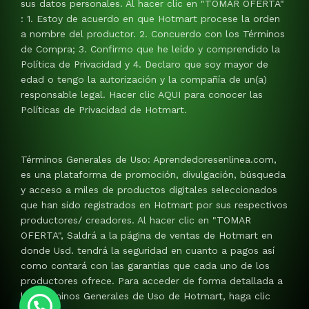
sus datos personales. Al hacer clic en "TOMAR OFERTA"
: 1. Estoy de acuerdo en que Hotmart procese la orden
a nombre del productor. 2. Concuerdo con los Términos
de Compra; 3. Confirmo que he leído y comprendido la
Política de Privacidad y 4. Declaro que soy mayor de
edad o tengo la autorización y la compañía de un(a)
responsable legal. Hacer clic AQUI para conocer las
Políticas de Privacidad de Hotmart.
Términos Generales de Uso: Aprendedoresenlinea.com,
es una plataforma de promoción, divulgación, búsqueda
y acceso a miles de productos digitales seleccionados
que han sido registrados en Hotmart por sus respectivos
productores/ creadores. Al hacer clic en "TOMAR
OFERTA", Saldrá a la página de ventas de Hotmart en
donde Usd. tendrá la seguridad en cuanto a pagos así
como contará con las garantías que cada uno de los
productores ofrece. Para acceder de forma detallada a
los Términos Generales de Uso de Hotmart, haga clic