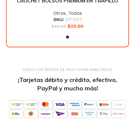
LLO
CROCHET BOLSOS PREMIUM EN TRAPILLO
CR
Otros
,
Todos
SKU:
OT-1127
$
25.00
$
49.99
TODOS LOS MEDIOS DE PAGO ESTÁN HABILITADOS
¡Tarjetas débito y crédito, efectivo,
PayPal y mucho más!