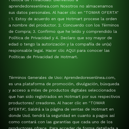
aprendedoresenlinea.com Nosotros no almacenamos
sus datos personales. Al hacer clic en "TOMAR OFERTA"
: 1. Estoy de acuerdo en que Hotmart procese la orden
a nombre del productor. 2. Concuerdo con los Términos
de Compra; 3. Confirmo que he leído y comprendido la
Política de Privacidad y 4. Declaro que soy mayor de
edad o tengo la autorización y la compañía de un(a)
responsable legal. Hacer clic AQUI para conocer las
Políticas de Privacidad de Hotmart.
Términos Generales de Uso: Aprendedoresenlinea.com,
es una plataforma de promoción, divulgación, búsqueda
y acceso a miles de productos digitales seleccionados
que han sido registrados en Hotmart por sus respectivos
productores/ creadores. Al hacer clic en "TOMAR
OFERTA", Saldrá a la página de ventas de Hotmart en
donde Usd. tendrá la seguridad en cuanto a pagos así
como contará con las garantías que cada uno de los
productores ofrece. Para acceder de forma detallada a