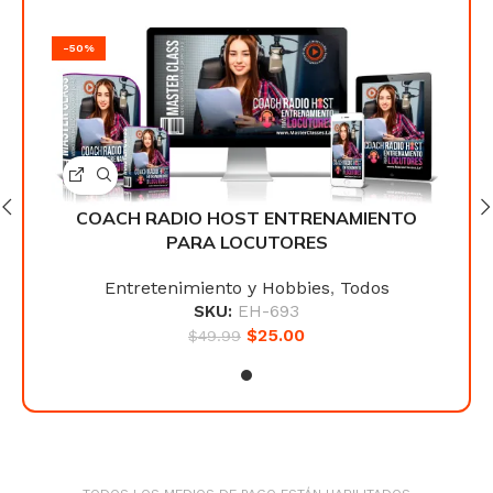
-50%
-50
TO
COACH RADIO HOST ENTRENAMIENTO
C
PARA LOCUTORES
Entretenimiento y Hobbies
,
Todos
SKU:
EH-693
$
25.00
$
49.99