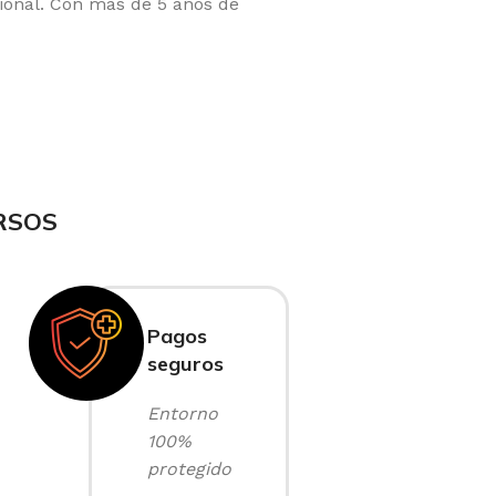
ional. Con más de 5 años de
RSOS
Pagos
seguros
Entorno
100%
protegido