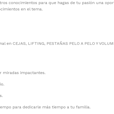
tros conocimientos para que hagas de tu pasión una opor
cimientos en el tema.
ional en CEJAS, LIFTING, PESTAÑAS PELO A PELO Y VOLUM
rar miradas impactantes.
io.
s.
iempo para dedicarle más tiempo a tu familia.