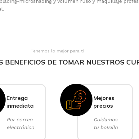
oblading-microshading y volumen ruso y maquillaje profes
l.
Tenemos lo mejor para ti
S BENEFICIOS DE TOMAR NUESTROS CU
Entrega
Mejores
inmediata
precios
Por correo
Cuidamos
electrónico
tu bolsillo