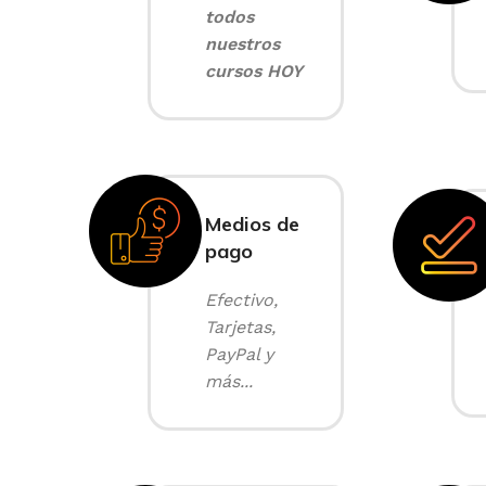
todos
nuestros
cursos HOY
Medios de
pago
Efectivo,
Tarjetas,
PayPal y
más...