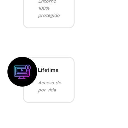
Entorno
100%
protegido
Lifetime
Acceso de
por vida