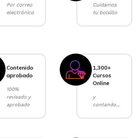
Por correo
Cuidamos
electrónico
tu bolsillo
Contenido
1,300+
aprobado
Cursos
Online
100%
revisado y
y
aprobado
contando...