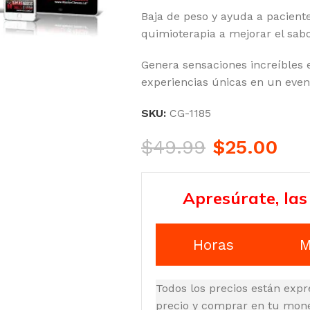
Baja de peso y ayuda a pacient
quimioterapia a mejorar el sab
Genera sensaciones increíbles 
experiencias únicas en un event
SKU:
CG-1185
$
49.99
$
25.00
Apresúrate, las
Horas
M
Todos los precios están expr
precio y comprar en tu moned